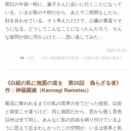
明日の午後一時に、薫子さんに会いに行くことになって
いる。いまが夜の十時だから、あと十二時間もしたら、
顔を合わせている。そう考えただけで、心臓が裏返りそ
うになる。どうしてこんなことになったんだろう。そん
な疑問が頭に浮かぶけど……思い返してみた…
2024-05-03
小説
小説─神薙羅滅先生作品─《白紙の私に無題の道を》
《白紙の私に無題の道を 第26話 偽らざる者》
作：神薙羅滅（Kannagi Rametsu）
菊花に喰われるまでの私の世界の全てだった病室。以前
と病室こそ違うけど、同じ病院だから、窓から覗く景色
以外は全て同じ。あんなに私の自由を縛り付けているよ
うに思えて忌まわしかったこの空間が、いまは世界と私