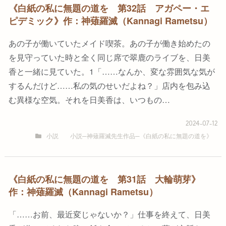
《白紙の私に無題の道を 第32話 アガペー・エ
ピデミック》作：神薙羅滅（Kannagi Rametsu）
あの子が働いていたメイド喫茶。あの子が働き始めたの
を見守っていた時と全く同じ席で翠鹿のライブを、日美
香と一緒に見ていた。1「……なんか、変な雰囲気な気が
するんだけど……私の気のせいだよね？」店内を包み込
む異様な空気。それを日美香は、いつもの…
2024-07-12
小説
小説─神薙羅滅先生作品─《白紙の私に無題の道を》
《白紙の私に無題の道を 第31話 大輪萌芽》
作：神薙羅滅（Kannagi Rametsu）
「……お前、最近変じゃないか？」仕事を終えて、日美