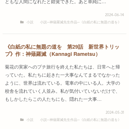
ともな人間になれたと錯覚できた。あと単純に…
2024-06-14
小説
小説─神薙羅滅先生作品─《白紙の私に無題の道を》
《白紙の私に無題の道を 第29話 新世界トリッ
プ》作：神薙羅滅（Kannagi Rametsu）
菊花の実家へのプチ旅行を終えた私たちは、日常へと帰
っていた。私たちに起きた一大事なんてまるでなかった
ように、世界は流れている。電車の中にいる人。大学の
校舎を流れていく人並み。私が気付いていないだけで、
もしかしたらこの人たちにも、隠れた一大事…
2024-05-31
小説
小説─神薙羅滅先生作品─《白紙の私に無題の道を》