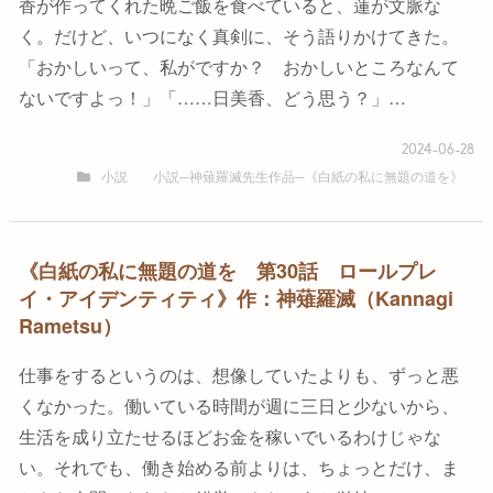
香が作ってくれた晩ご飯を食べていると、蓮が文脈な
く。だけど、いつになく真剣に、そう語りかけてきた。
「おかしいって、私がですか？ おかしいところなんて
ないですよっ！」「……日美香、どう思う？」…
2024-06-28
小説
小説─神薙羅滅先生作品─《白紙の私に無題の道を》
《白紙の私に無題の道を 第30話 ロールプレ
イ・アイデンティティ》作：神薙羅滅（Kannagi
Rametsu）
仕事をするというのは、想像していたよりも、ずっと悪
くなかった。働いている時間が週に三日と少ないから、
生活を成り立たせるほどお金を稼いでいるわけじゃな
い。それでも、働き始める前よりは、ちょっとだけ、ま