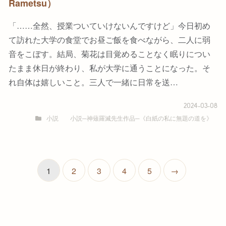
Rametsu）
「……全然、授業ついていけないんですけど」今日初め
て訪れた大学の食堂でお昼ご飯を食べながら、二人に弱
音をこぼす。結局、菊花は目覚めることなく眠りについ
たまま休日が終わり、私が大学に通うことになった。そ
れ自体は嬉しいこと。三人で一緒に日常を送…
2024-03-08
小説
小説─神薙羅滅先生作品─《白紙の私に無題の道を》
1
2
3
4
5
→