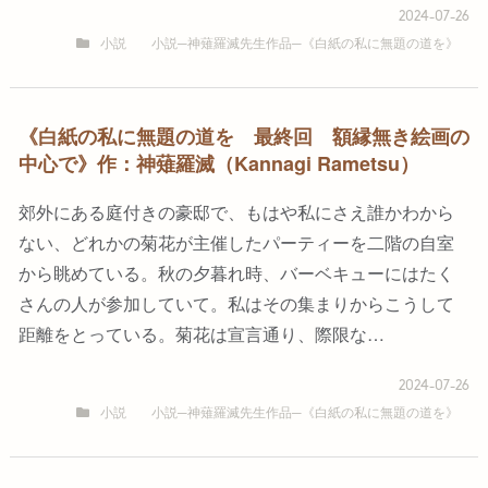
2024-07-26
小説
小説─神薙羅滅先生作品─《白紙の私に無題の道を》
《白紙の私に無題の道を 最終回 額縁無き絵画の
中心で》作：神薙羅滅（Kannagi Rametsu）
郊外にある庭付きの豪邸で、もはや私にさえ誰かわから
ない、どれかの菊花が主催したパーティーを二階の自室
から眺めている。秋の夕暮れ時、バーベキューにはたく
さんの人が参加していて。私はその集まりからこうして
距離をとっている。菊花は宣言通り、際限な…
2024-07-26
小説
小説─神薙羅滅先生作品─《白紙の私に無題の道を》