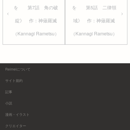
を 第7話 角の破
を 第5話 二律領
綻》 作：神薙羅滅
域》 作：神薙羅滅
（Kannagi Rametsu）
（Kannagi Rametsu）
Reimeiについて
サイト規約
記事
小説
漫画・イラスト
クリエイター