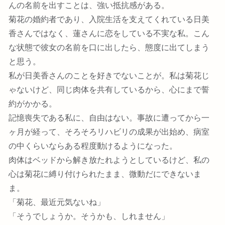
んの名前を出すことは、強い抵抗感がある。
菊花の婚約者であり、入院生活を支えてくれている日美
香さんではなく、蓮さんに恋をしている不実な私。こん
な状態で彼女の名前を口に出したら、態度に出てしまう
と思う。
私が日美香さんのことを好きでないことが。私は菊花じ
ゃないけど、同じ肉体を共有しているから、心にまで誓
約がかかる。
記憶喪失である私に、自由はない。事故に遭ってから一
ヶ月が経って、そろそろリハビリの成果が出始め、病室
の中くらいならある程度動けるようになった。
肉体はベッドから解き放たれようとしているけど、私の
心は菊花に縛り付けられたまま、微動だにできないま
ま。
「菊花、最近元気ないね」
「そうでしょうか。そうかも、しれません」