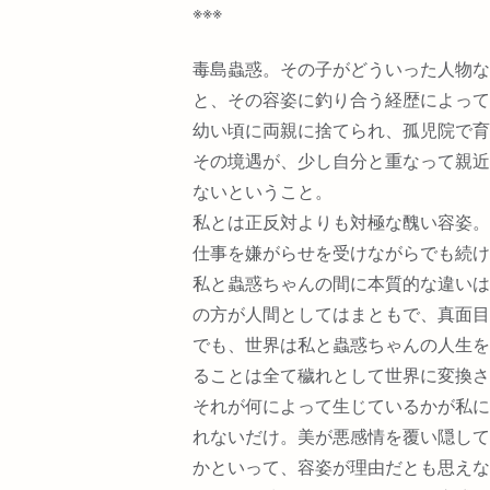
※※※
毒島蟲惑。その子がどういった人物な
と、その容姿に釣り合う経歴によって
幼い頃に両親に捨てられ、孤児院で育
その境遇が、少し自分と重なって親近
ないということ。
私とは正反対よりも対極な醜い容姿。
仕事を嫌がらせを受けながらでも続け
私と蟲惑ちゃんの間に本質的な違いは
の方が人間としてはまともで、真面目
でも、世界は私と蟲惑ちゃんの人生を
ることは全て穢れとして世界に変換さ
それが何によって生じているかが私に
れないだけ。美が悪感情を覆い隠して
かといって、容姿が理由だとも思えな