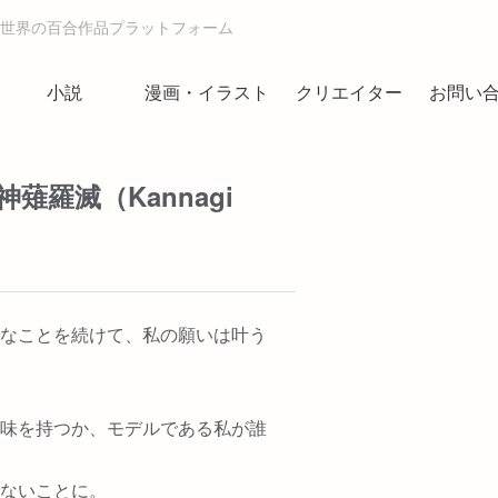
世界の百合作品プラットフォーム
小説
漫画・イラスト
クリエイター
お問い
羅滅（Kannagi
なことを続けて、私の願いは叶う
味を持つか、モデルである私が誰
ないことに。