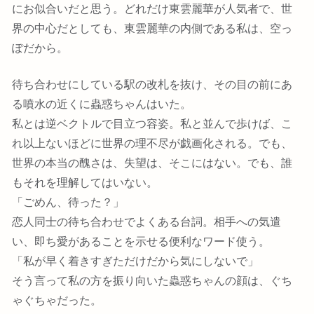
にお似合いだと思う。どれだけ東雲麗華が人気者で、世
界の中心だとしても、東雲麗華の内側である私は、空っ
ぽだから。
待ち合わせにしている駅の改札を抜け、その目の前にあ
る噴水の近くに蟲惑ちゃんはいた。
私とは逆ベクトルで目立つ容姿。私と並んで歩けば、こ
れ以上ないほどに世界の理不尽が戯画化される。でも、
世界の本当の醜さは、失望は、そこにはない。でも、誰
もそれを理解してはいない。
「ごめん、待った？」
恋人同士の待ち合わせでよくある台詞。相手への気遣
い、即ち愛があることを示せる便利なワード使う。
「私が早く着きすぎただけだから気にしないで」
そう言って私の方を振り向いた蟲惑ちゃんの顔は、ぐち
ゃぐちゃだった。