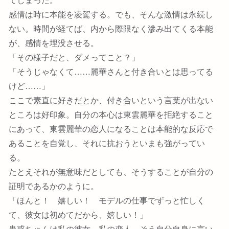
感情は時に本能を凌駕する。でも、そんな激情は永続し
ない。時間が経てば、内から際限なく滲み出てくる本能
が、感情を埋没させる。
「その様子だと、ダメってこと？」
「そうじゃなくて……麗華さんと付き合いとは思ってる
けど……」
ここで素直に好きだとか、付き合いという言葉が出ない
ところは好印象。自分の本心は東雲麗華を拒絶すること
にあって、東雲麗華の恋人になることは本能的な反応で
あることを自覚し、それに抗おうといまも強がってい
る。
たとえそれが無意味だとしても、そうすることが自分の
証明であるかのように。
「ほんと！ 嬉しい！ モデルの仕事でずっと忙しく
て、彼女は初めてだから、嬉しい！」
蟲惑ちゃんは私の彼女。私の恋人。そう自分自身に言い