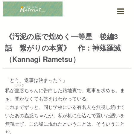
《汚泥の底で煌めく一等星 後編3
話 繋がりの本質》 作：神薙羅滅
（Kannagi Rametsu）
「どう、返事は決まった？」
こわく
私が
蠱惑
ちゃんに告白した路地裏で、返事を求める。ま
ぁ、聞かなくても答えはわかっている。
これまでずっと、同じ学校にいる有名人を無視し続けて
いたあの蟲惑ちゃんが、私が机に仕込んで置いた誘いを
無視せず、この場に現れたということは、そういうこと
だ。