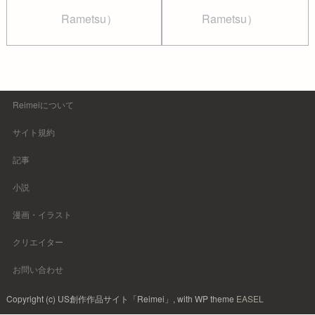
Rametsu）
Rametsu）
Reimeiについて
サイト規約
記事
小説
漫画・イラスト
クリエイター
お問い合わせ
Copyright (c) US創作作品サイト「Reimei」, with WP theme
EASEL