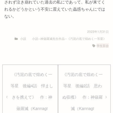
されず泣き崩れていた過去の私にであって、私が来てく
れるかどうかという不安に震えていた蟲惑ちゃんにでは
ない。
2023年1月31日
小説
小説─神薙羅滅先生作品─《汚泥の底で煌めく一等星》
学生百合
《汚泥の底で煌めく一
《汚泥の底で煌めく一
等星 後編4話 悍まし
等星 後編2話 思わ
きを携えて》 作：神
ぬ収穫》 作：神薙羅
薙羅滅（Kannagi
滅（Kannagi