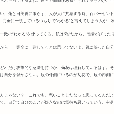
られたって困るよね。世界で価値があるとされてるものが、全
い。蓮と日美香に限らず、人が人に共感する時、百パーセント
。完全に一致しているつもりで
”
わかる
”
と言えてしまう人が、
一致の
”
わかる
”
を使ってくる。私は
”
私
”
だから、感情がぴった
から、 完全に一致してるとは思ってないよ。鏡に映った自分
どれだけ攻撃的な意味を持つか、菊花は理解しているはず。そ
は自分を脅かさない。鏡の外側にいるのが菊花で、鏡の内側に
方じゃない？ これでも、悪いことしたなって思ってるんだよ
て。自分で自分のことが好きなのは気持ち悪いっていう、中身